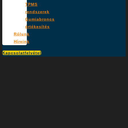
TPMS
rendszerek
Gumiabroncs
értékesítés
Rólunk
Híreink
Kapcsolatfelvétel