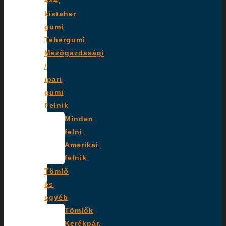
4×4,
kisteher
gumi
Tehergumi
Mezőgazdasági
/
ipari
gumi
Felnik
Minden
felni
Amerikai
felnik
Tömlő
és
egyéb
Tömlők
Kerékpár,