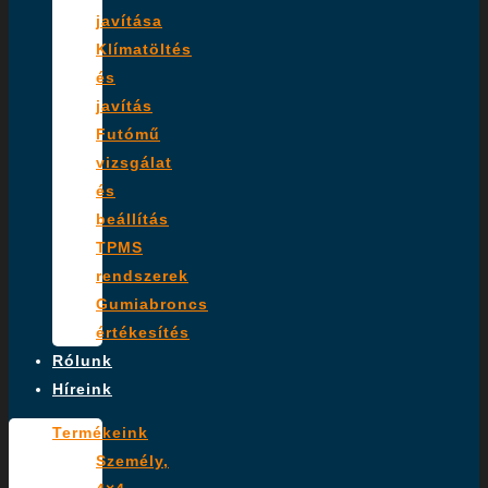
javítása
Klímatöltés
és
javítás
Futómű
vizsgálat
és
beállítás
TPMS
rendszerek
Gumiabroncs
értékesítés
Rólunk
Híreink
Termékeink
Személy,