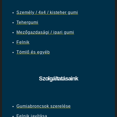
Személy / 4x4 / kisteher gumi
Tehergumi
Mezőgazdasági / ipari gumi
Felnik
Tömlő és egyéb
Szolgáltatásaink
Gumiabroncsok szerelése
Felnik javítása