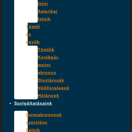
felni
Amerikai
felnik
Tömlő
és
egyéb
Tömlők
Kerékpár,
motor
abroncs
Dísztárcsák
Védőszalagok
Hóláncok
Szolgáltatásaink
Gumiabroncsok
szerelése
Felnik