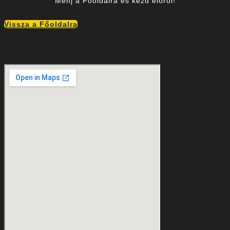
Menj a Főoldalra és kezd előről!
Vissza a Főoldalra