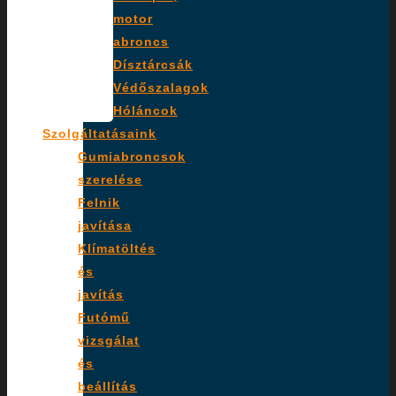
motor
abroncs
Dísztárcsák
Védőszalagok
Hóláncok
Szolgáltatásaink
Gumiabroncsok
szerelése
Felnik
javítása
Klímatöltés
és
javítás
Futómű
vizsgálat
és
beállítás