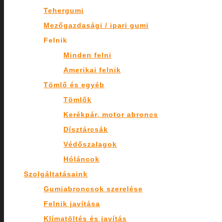
Tehergumi
Mezőgazdasági / ipari gumi
Felnik
Minden felni
Amerikai felnik
Tömlő és egyéb
Tömlők
Kerékpár, motor abroncs
Dísztárcsák
Védőszalagok
Hóláncok
Szolgáltatásaink
Gumiabroncsok szerelése
Felnik javítása
Klímatöltés és javítás