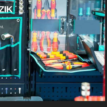
ZIK
nt.