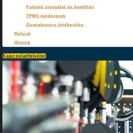
Futómű vizsgálat és beállítás
TPMS rendszerek
Gumiabroncs értékesítés
Rólunk
Híreink
Kapcsolatfelvétel