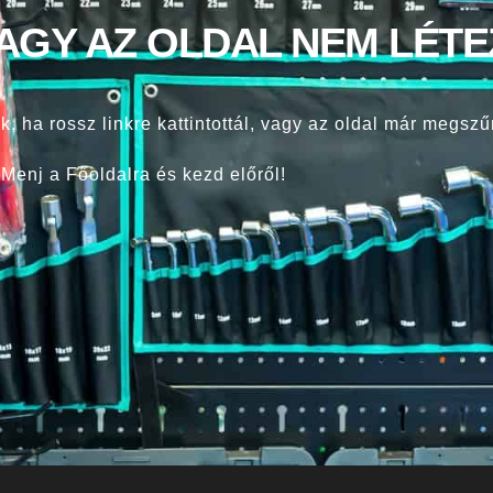
VAGY AZ OLDAL NEM LÉTE
k, ha rossz linkre kattintottál, vagy az oldal már megszű
Menj a Főoldalra és kezd előről!