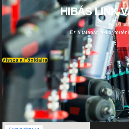
HIBÁS LINK 
Ez általában akkor történi
Vissza a Főoldalra