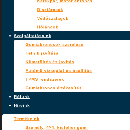
Kerékpár, motor abroncs
Dísztárcsák
Védőszalagok
Hóláncok
Szolgáltatásaink
Gumiabroncsok szerelése
Felnik javítása
Klímatöltés és javítás
Futómű vizsgálat és beállítás
TPMS rendszerek
Gumiabroncs értékesítés
Rólunk
Híreink
Termékeink
Személy, 4×4, kisteher gumi