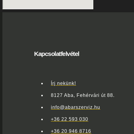
Kapcsolatfelvétel
Írj nekünk!
8127 Aba, Fehérvári út 88.
info@abarszerviz.hu
+36 22 593 030
+36 20 946 8716