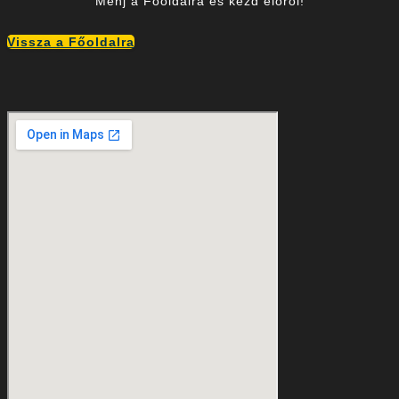
Menj a Főoldalra és kezd előről!
Vissza a Főoldalra