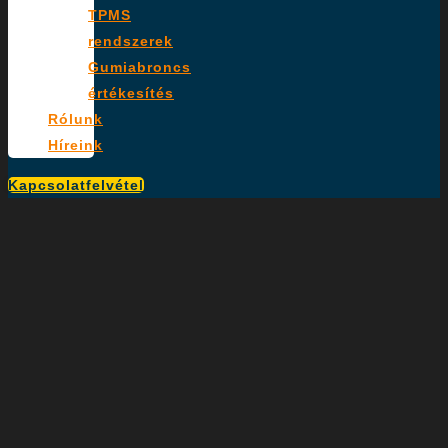
TPMS
rendszerek
Gumiabroncs
értékesítés
Rólunk
Híreink
Kapcsolatfelvétel