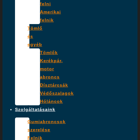
felni
Amerikai
felnik
Tömlő
és
egyéb
Tömlők
Kerékpár,
motor
abroncs
Dísztárcsák
Védőszalagok
Hóláncok
Szolgáltatásaink
Gumiabroncsok
szerelése
Felnik