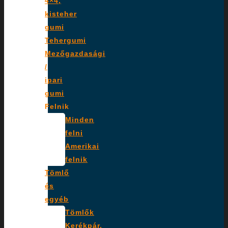
4×4,
kisteher
gumi
Tehergumi
Mezőgazdasági
/
ipari
gumi
Felnik
Minden
felni
Amerikai
felnik
Tömlő
és
egyéb
Tömlők
Kerékpár,