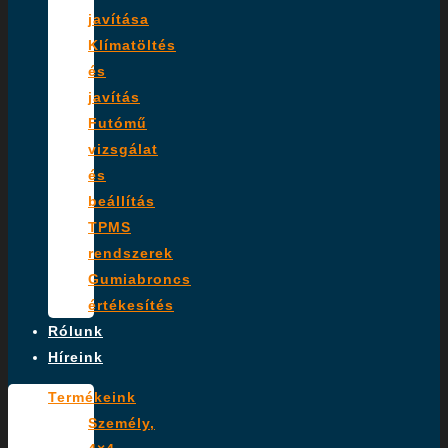
javítása
Klímatöltés
és
javítás
Futómű
vizsgálat
és
beállítás
TPMS
rendszerek
Gumiabroncs
értékesítés
Rólunk
Híreink
Termékeink
Személy,