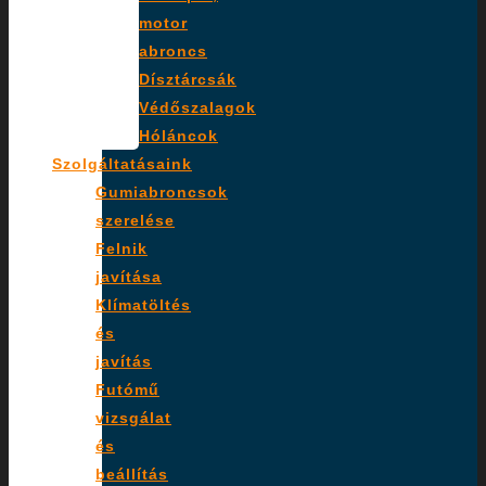
motor
abroncs
Dísztárcsák
Védőszalagok
Hóláncok
Szolgáltatásaink
Gumiabroncsok
szerelése
Felnik
javítása
Klímatöltés
és
javítás
Futómű
vizsgálat
és
beállítás