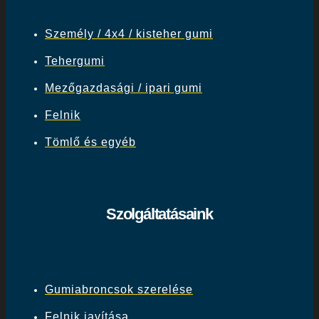
Személy / 4x4 / kisteher gumi
Tehergumi
Mezőgazdasági / ipari gumi
Felnik
Tömlő és egyéb
Szolgáltatásaink
Gumiabroncsok szerelése
Felnik javítása