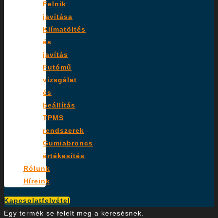
Felnik
javítása
Klímatöltés
és
javítás
Futómű
vizsgálat
és
beállítás
TPMS
rendszerek
Gumiabroncs
értékesítés
Rólunk
Híreink
Kapcsolatfelvétel
Egy termék se felelt meg a keresésnek.