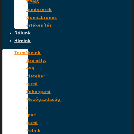
TPMS
rendszerek
Gumiabroncs
értékesítés
Rólunk
Híreink
Termékeink
Személy,
4×4,
kisteher
gumi
Tehergumi
Mezőgazdasági
/
ipari
gumi
Felnik