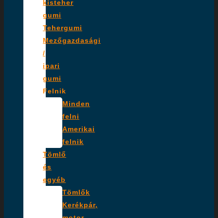
kisteher
gumi
Tehergumi
Mezőgazdasági
/
ipari
gumi
Felnik
Minden
felni
Amerikai
felnik
Tömlő
és
egyéb
Tömlők
Kerékpár,
motor