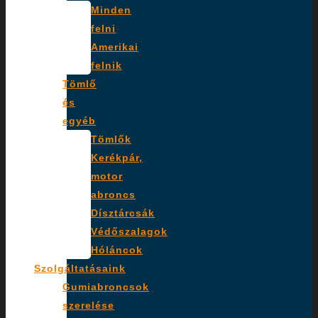
Minden
felni
Amerikai
felnik
Tömlő
és
egyéb
Tömlők
Kerékpár,
motor
abroncs
Dísztárcsák
Védőszalagok
Hóláncok
Szolgáltatásaink
Gumiabroncsok
szerelése