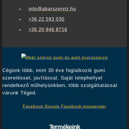
info@abarszerviz.hu
+36 22 593 030
+36 20 946 8716
Cégünk több, mint 30 éve foglalkozik gumi
szereléssel, javítással. Saját telephellyel
rendelkező műhelyünkben, több szolgáltatással
várunk Téged.
Facebook
Google
Facebook-messenger
Termékeink