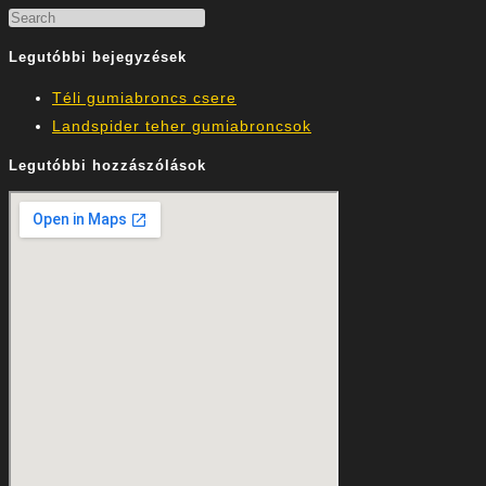
Legutóbbi bejegyzések
Téli gumiabroncs csere
Landspider teher gumiabroncsok
Legutóbbi hozzászólások