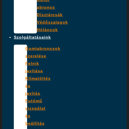
abroncs
Dísztárcsák
Védőszalagok
Hóláncok
Szolgáltatásaink
Gumiabroncsok
szerelése
Felnik
javítása
Klímatöltés
és
javítás
Futómű
vizsgálat
és
beállítás