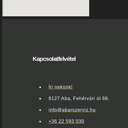
Kapcsolatfelvétel
Írj nekünk!
8127 Aba, Fehérvári út 88.
info@abarszerviz.hu
+36 22 593 030