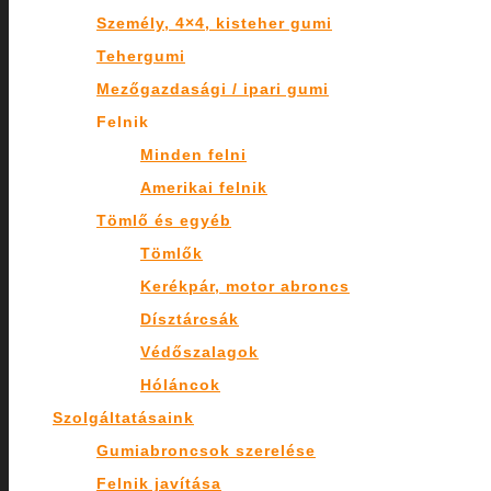
Személy, 4×4, kisteher gumi
Tehergumi
Mezőgazdasági / ipari gumi
Felnik
Minden felni
Amerikai felnik
Tömlő és egyéb
Tömlők
Kerékpár, motor abroncs
Dísztárcsák
Védőszalagok
Hóláncok
Szolgáltatásaink
Gumiabroncsok szerelése
Felnik javítása