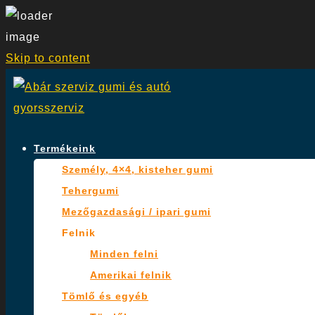
Skip to content
Termékeink
Személy, 4×4, kisteher gumi
Tehergumi
Mezőgazdasági / ipari gumi
Felnik
Minden felni
Amerikai felnik
Tömlő és egyéb