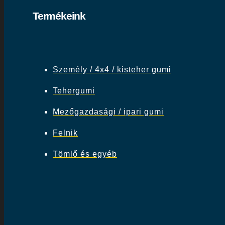
Termékeink
Személy / 4x4 / kisteher gumi
Tehergumi
Mezőgazdasági / ipari gumi
Felnik
Tömlő és egyéb