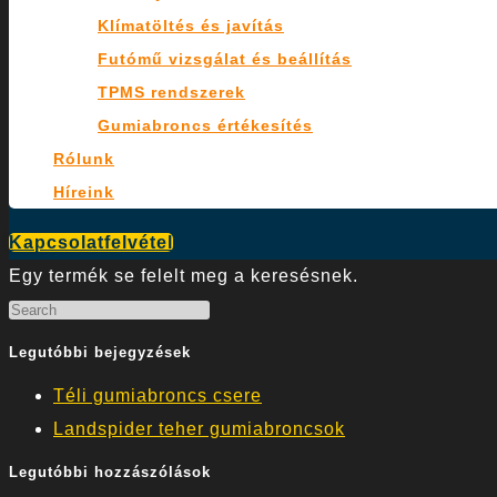
Klímatöltés és javítás
Futómű vizsgálat és beállítás
TPMS rendszerek
Gumiabroncs értékesítés
Rólunk
Híreink
Kapcsolatfelvétel
Egy termék se felelt meg a keresésnek.
Legutóbbi bejegyzések
Téli gumiabroncs csere
Landspider teher gumiabroncsok
Legutóbbi hozzászólások