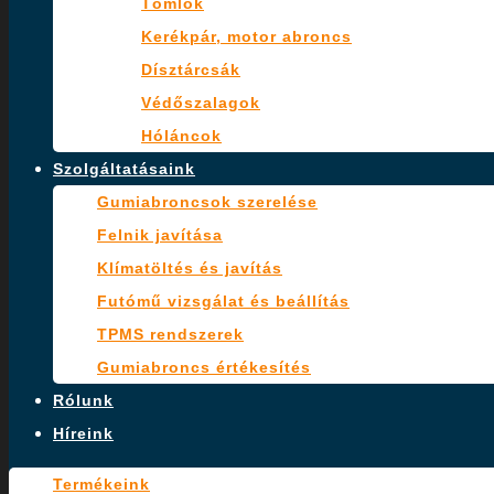
Tömlők
Kerékpár, motor abroncs
Dísztárcsák
Védőszalagok
Hóláncok
Szolgáltatásaink
Gumiabroncsok szerelése
Felnik javítása
Klímatöltés és javítás
Futómű vizsgálat és beállítás
TPMS rendszerek
Gumiabroncs értékesítés
Rólunk
Híreink
Termékeink