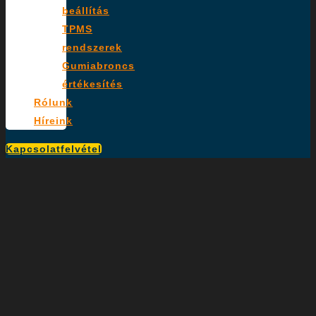
beállítás
TPMS
rendszerek
Gumiabroncs
értékesítés
Rólunk
Híreink
Kapcsolatfelvétel