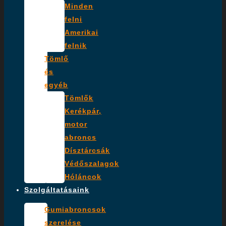
Minden
felni
Amerikai
felnik
Tömlő
és
egyéb
Tömlők
Kerékpár,
motor
abroncs
Dísztárcsák
Védőszalagok
Hóláncok
Szolgáltatásaink
Gumiabroncsok
szerelése