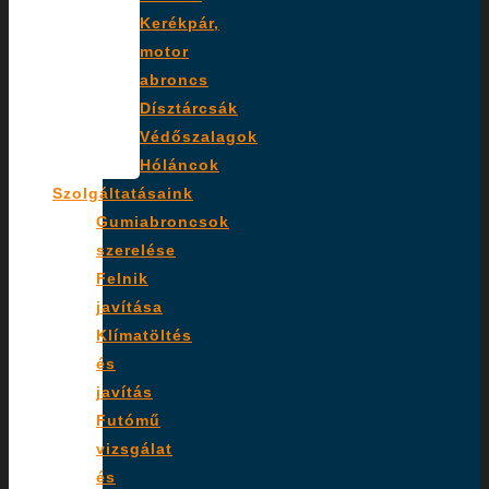
Kerékpár,
motor
abroncs
Dísztárcsák
Védőszalagok
Hóláncok
Szolgáltatásaink
Gumiabroncsok
szerelése
Felnik
javítása
Klímatöltés
és
javítás
Futómű
vizsgálat
és