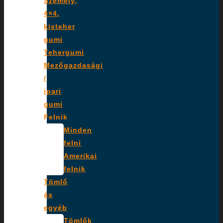
Személy,
4×4,
kisteher
gumi
Tehergumi
Mezőgazdasági
/
ipari
gumi
Felnik
Minden
felni
Amerikai
felnik
Tömlő
és
egyéb
Tömlők