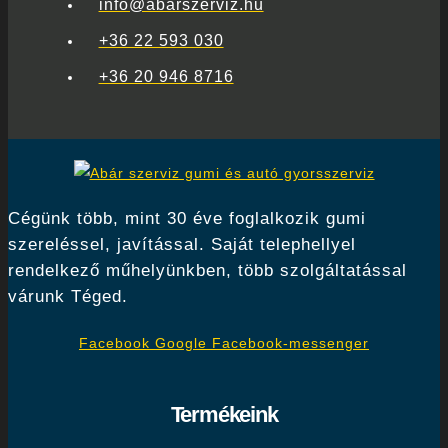
info@abarszerviz.hu
+36 22 593 030
+36 20 946 8716
Cégünk több, mint 30 éve foglalkozik gumi
szereléssel, javítással. Saját telephellyel
rendelkező műhelyünkben, több szolgáltatással
várunk Téged.
Facebook
Google
Facebook-messenger
Termékeink