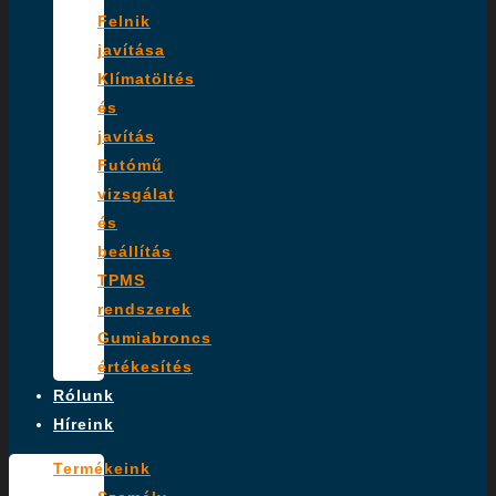
Felnik
javítása
Klímatöltés
és
javítás
Futómű
vizsgálat
és
beállítás
TPMS
rendszerek
Gumiabroncs
értékesítés
Rólunk
Híreink
Termékeink