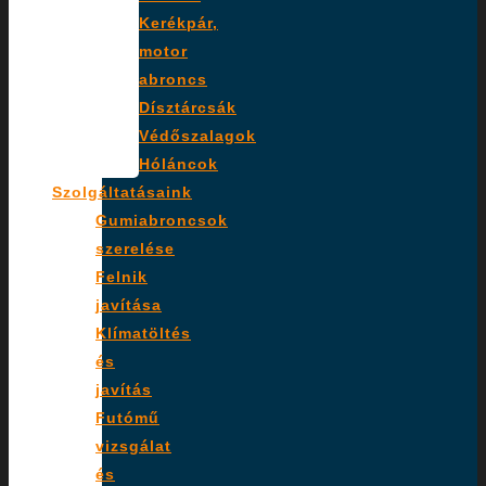
Kerékpár,
motor
abroncs
Dísztárcsák
Védőszalagok
Hóláncok
Szolgáltatásaink
Gumiabroncsok
szerelése
Felnik
javítása
Klímatöltés
és
javítás
Futómű
vizsgálat
és