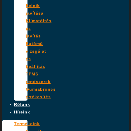
Felnik
javítása
Klímatöltés
és
javítás
Futómű
vizsgálat
és
beállítás
TPMS
rendszerek
Gumiabroncs
értékesítés
Rólunk
Híreink
Termékeink