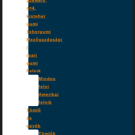
Személy,
4×4,
kisteher
gumi
Tehergumi
Mezőgazdasági
/
ipari
gumi
Felnik
Minden
felni
Amerikai
felnik
Tömlő
és
egyéb
Tömlők