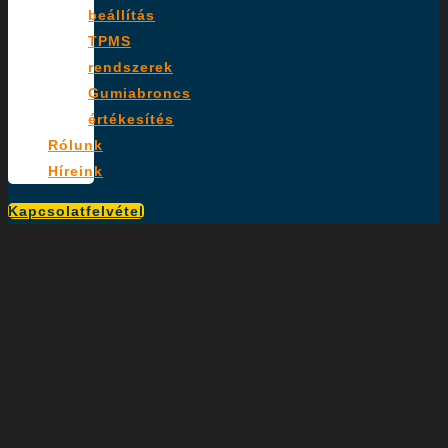
beállítás
TPMS
rendszerek
Gumiabroncs
értékesítés
Rólunk
Híreink
Kapcsolatfelvétel