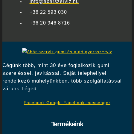
info@abarszerviz.hu
+36 22 593 030
+36 20 946 8716
Cégünk több, mint 30 éve foglalkozik gumi
szereléssel, javítással. Saját telephellyel
rendelkező műhelyünkben, több szolgáltatással
várunk Téged.
Facebook
Google
Facebook-messenger
Termékeink