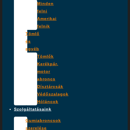
Minden
felni
Amerikai
felnik
Tömlő
és
egyéb
Tömlők
Kerékpár,
motor
abroncs
Dísztárcsák
Védőszalagok
Hóláncok
Szolgáltatásaink
Gumiabroncsok
szerelése