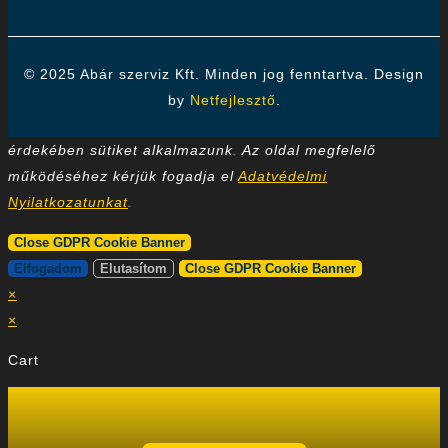
© 2025 Abár szerviz Kft. Minden jog fenntartva. Design
by
Netfejlesztő
.
Kedves Látogató! A honlapon a felhasználói élmény
érdekében sütiket alkalmazunk. Az oldal megfelelő
működéséhez kérjük fogadja el
Adatvédelmi
Nyilatkozatunkat
.
Close GDPR Cookie Banner
Elfogadom
Elutasítom
Close GDPR Cookie Banner
×
×
Cart