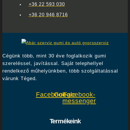
+36 22 593 030
+36 20 946 8716
Cégünk több, mint 30 éve foglalkozik gumi
szereléssel, javítással. Saját telephellyel
rendelkező műhelyünkben, több szolgáltatással
várunk Téged.
Facebook
Google
Facebook-
messenger
Termékeink