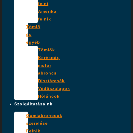
felni
Amerikai
felnik
Tömlő
és
egyéb
Tömlők
Kerékpár,
motor
abroncs
Dísztárcsák
Védőszalagok
Hóláncok
Szolgáltatásaink
Gumiabroncsok
szerelése
Felnik