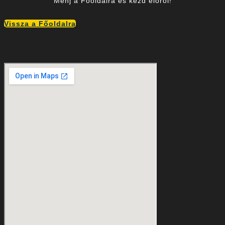
Menj a Főoldalra és kezd előről!
Vissza a Főoldalra