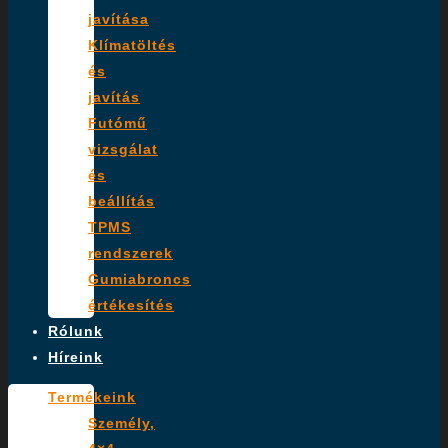
javítása
Klímatöltés
és
javítás
Futómű
vizsgálat
és
beállítás
TPMS
rendszerek
Gumiabroncs
értékesítés
Rólunk
Híreink
Termékeink
Személy,