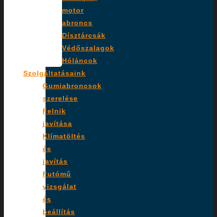
motor
abroncs
Dísztárcsák
Védőszalagok
Hóláncok
Szolgáltatásaink
Gumiabroncsok
szerelése
Felnik
javítása
Klímatöltés
és
javítás
Futómű
vizsgálat
és
beállítás