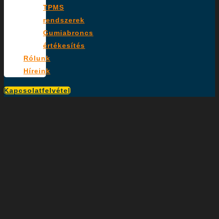
TPMS
rendszerek
Gumiabroncs
értékesítés
Rólunk
Híreink
Kapcsolatfelvétel