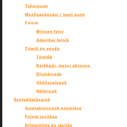
Tehergumi
Mezőgazdasági / ipari gumi
Felnik
Minden felni
Amerikai felnik
Tömlő és egyéb
Tömlők
Kerékpár, motor abroncs
Dísztárcsák
Védőszalagok
Hóláncok
Szolgáltatásaink
Gumiabroncsok szerelése
Felnik javítása
Klímatöltés és javítás