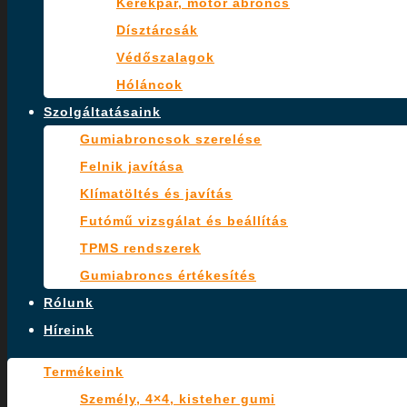
Kerékpár, motor abroncs
Dísztárcsák
Védőszalagok
Hóláncok
Szolgáltatásaink
Gumiabroncsok szerelése
Felnik javítása
Klímatöltés és javítás
Futómű vizsgálat és beállítás
TPMS rendszerek
Gumiabroncs értékesítés
Rólunk
Híreink
Termékeink
Személy, 4×4, kisteher gumi