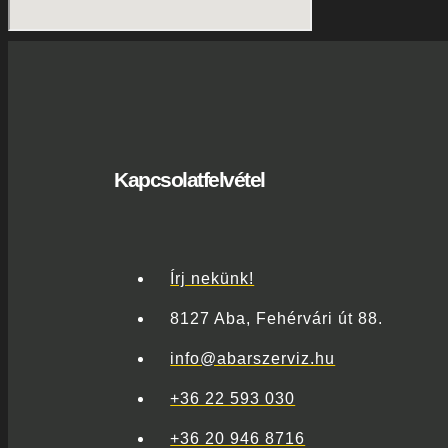
Kapcsolatfelvétel
Írj nekünk!
8127 Aba, Fehérvári út 88.
info@abarszerviz.hu
+36 22 593 030
+36 20 946 8716