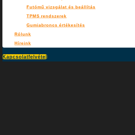
Futómű vizsgálat és beállítás
TPMS rendszerek
Gumiabroncs értékesítés
Rólunk
Híreink
Kapcsolatfelvétel