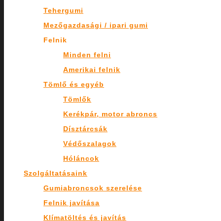
Tehergumi
Mezőgazdasági / ipari gumi
Felnik
Minden felni
Amerikai felnik
Tömlő és egyéb
Tömlők
Kerékpár, motor abroncs
Dísztárcsák
Védőszalagok
Hóláncok
Szolgáltatásaink
Gumiabroncsok szerelése
Felnik javítása
Klímatöltés és javítás