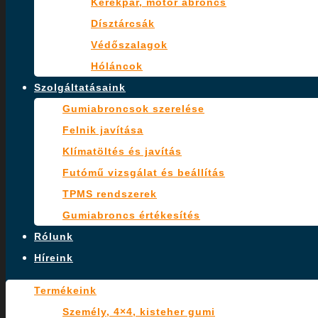
Kerékpár, motor abroncs
Dísztárcsák
Védőszalagok
Hóláncok
Szolgáltatásaink
Gumiabroncsok szerelése
Felnik javítása
Klímatöltés és javítás
Futómű vizsgálat és beállítás
TPMS rendszerek
Gumiabroncs értékesítés
Rólunk
Híreink
Termékeink
Személy, 4×4, kisteher gumi