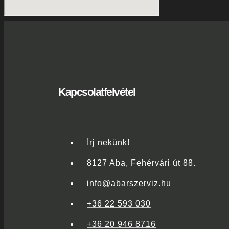
Kapcsolatfelvétel
Írj nekünk!
8127 Aba, Fehérvári út 88.
info@abarszerviz.hu
+36 22 593 030
+36 20 946 8716