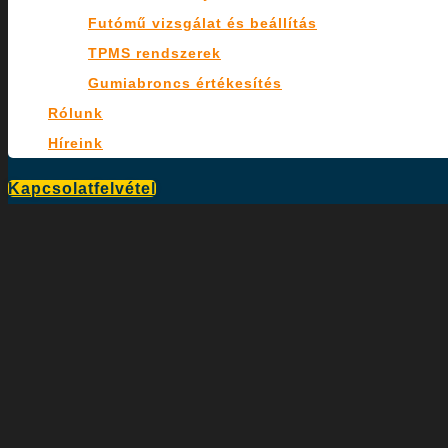
Futómű vizsgálat és beállítás
TPMS rendszerek
Gumiabroncs értékesítés
Rólunk
Híreink
Kapcsolatfelvétel