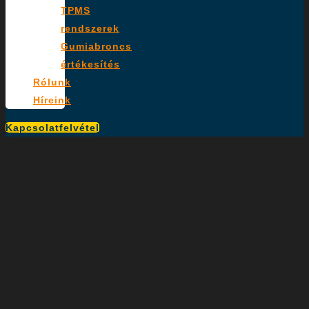
TPMS
rendszerek
Gumiabroncs
értékesítés
Rólunk
Híreink
Kapcsolatfelvétel