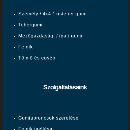
Személy / 4x4 / kisteher gumi
Tehergumi
Mezőgazdasági / ipari gumi
Felnik
Tömlő és egyéb
Szolgáltatásaink
Gumiabroncsok szerelése
Felnik javítása