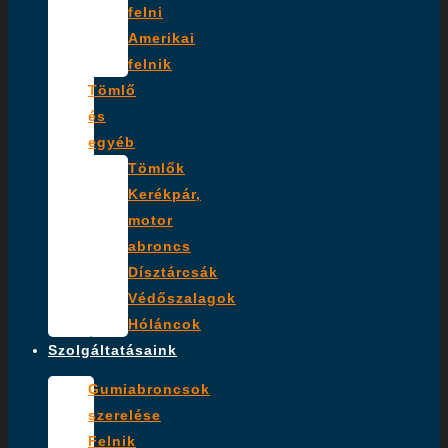
felni
Amerikai
felnik
Tömlő
és
egyéb
Tömlők
Kerékpár,
motor
abroncs
Dísztárcsák
Védőszalagok
Hóláncok
Szolgáltatásaink
Gumiabroncsok
szerelése
Felnik