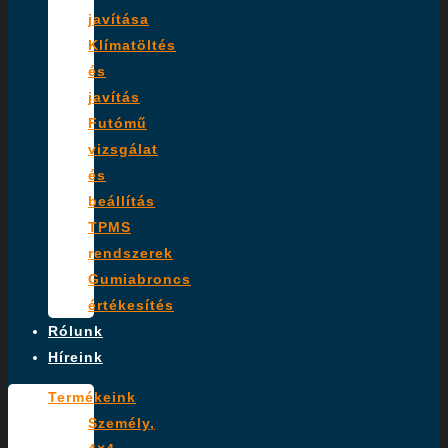
javítása
Klímatöltés
és
javítás
Futómű
vizsgálat
és
beállítás
TPMS
rendszerek
Gumiabroncs
értékesítés
Rólunk
Híreink
Termékeink
Személy,