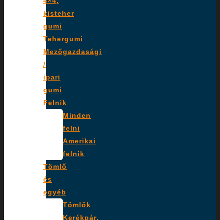
4×4,
kisteher
gumi
Tehergumi
Mezőgazdasági
/
ipari
gumi
Felnik
Minden
felni
Amerikai
felnik
Tömlő
és
egyéb
Tömlők
Kerékpár,