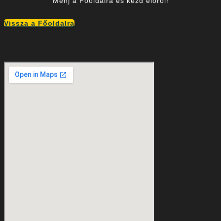
Menj a Főoldalra és kezd előről!
Vissza a Főoldalra