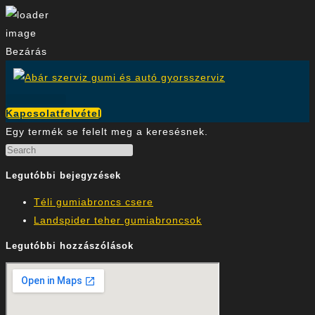
Close
Bezárás
Skip
to
content
Kapcsolatfelvétel
Egy termék se felelt meg a keresésnek.
Legutóbbi bejegyzések
Téli gumiabroncs csere
Landspider teher gumiabroncsok
Legutóbbi hozzászólások