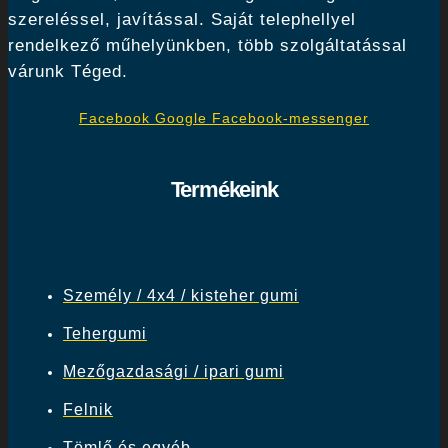
szereléssel, javítással. Saját telephellyel
rendelkező műhelyünkben, több szolgáltatással
várunk Téged.
Facebook
Google
Facebook-messenger
Termékeink
Személy / 4x4 / kisteher gumi
Tehergumi
Mezőgazdasági / ipari gumi
Felnik
Tömlő és egyéb