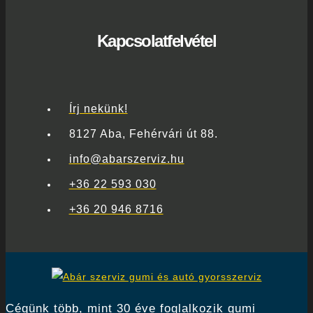
Kapcsolatfelvétel
Írj nekünk!
8127 Aba, Fehérvári út 88.
info@abarszerviz.hu
+36 22 593 030
+36 20 946 8716
Cégünk több, mint 30 éve foglalkozik gumi